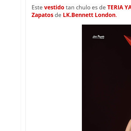
Este
vestido
tan chulo es de
TERIA Y
Zapatos
de
LK.Bennett London
.