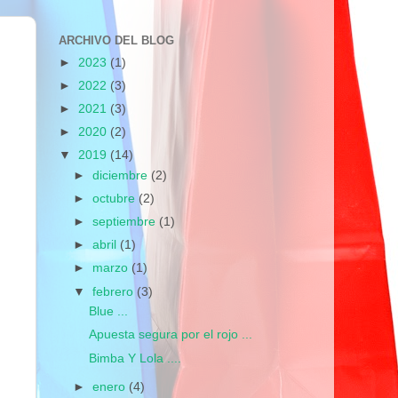
ARCHIVO DEL BLOG
►
2023
(1)
►
2022
(3)
►
2021
(3)
►
2020
(2)
▼
2019
(14)
►
diciembre
(2)
►
octubre
(2)
►
septiembre
(1)
►
abril
(1)
►
marzo
(1)
▼
febrero
(3)
Blue ...
Apuesta segura por el rojo ...
Bimba Y Lola ....
►
enero
(4)