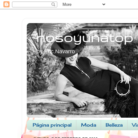
nosoyunatop
by Enc.Navarro
Página principal
Moda
Belleza
Vi