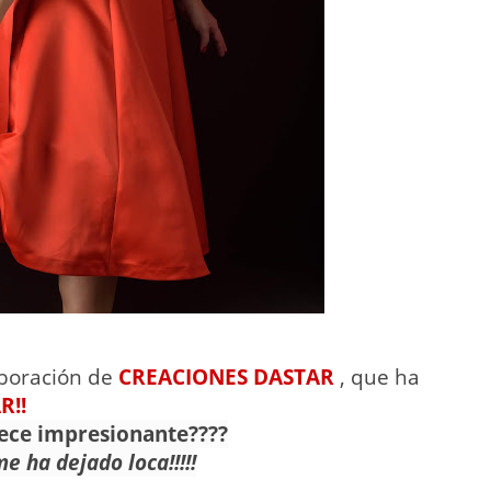
aboración de
CREACIONES DASTAR
, que ha
R!!
rece impresionante????
e ha dejado loca!!!!!