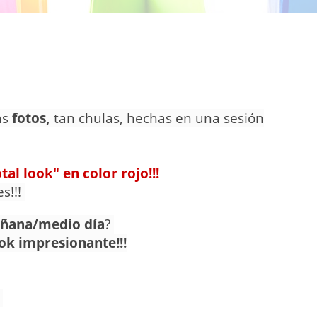
as
fotos,
tan chulas, hechas en una sesión
otal look" en
color rojo!!!
s!!!
ñana/medio día
?
ok impresionante!!!
o