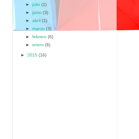
►
julio
(1)
►
junio
(3)
►
abril
(1)
►
marzo
(3)
►
febrero
(6)
►
enero
(6)
►
2015
(16)