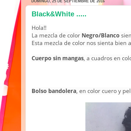
DOMINGO, 25 DE SEPTIEMBRE DE 2016
Black&White .....
Hola!!
La mezcla de color
Negro/Blanco
siem
Esta mezcla de color nos sienta bien a
Cuerpo sin mangas
, a cuadros en col
Bolso bandolera
, en color cuero y pe