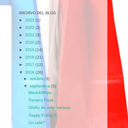
ARCHIVO DEL BLOG
►
2023
(1)
►
2022
(3)
.
►
2021
(3)
►
2020
(2)
►
2019
(14)
►
2018
(21)
►
2017
(12)
▼
2016
(28)
►
octubre
(3)
▼
septiembre
(5)
Black&White .....
Pantera Rosa ...
Otoño de color naranja
Happy Friday!!!....
Un café?