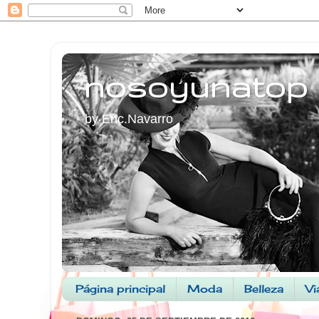
nosoyunatop
by Enc.Navarro
Página principal
Moda
Belleza
Vi