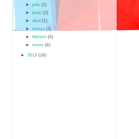
►
julio
(1)
►
junio
(3)
►
abril
(1)
►
marzo
(3)
►
febrero
(6)
►
enero
(6)
►
2015
(16)