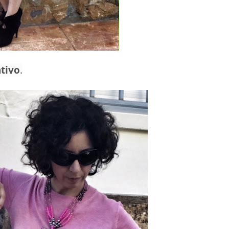
ativo
.