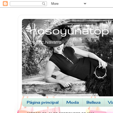
nosoyunatop
by Enc.Navarro
Página principal
Moda
Belleza
Vi