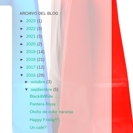
ARCHIVO DEL BLOG
►
2023
(1)
►
2022
(3)
►
2021
(3)
►
2020
(2)
►
2019
(14)
►
2018
(21)
►
2017
(12)
▼
2016
(28)
►
octubre
(3)
▼
septiembre
(5)
Black&White .....
Pantera Rosa ...
Otoño de color naranja
Happy Friday!!!....
Un café?