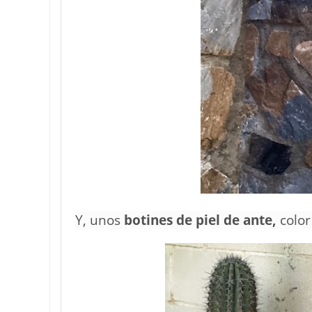
Y, unos
botines de piel de ante,
colo