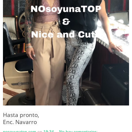
Hasta pronto,
Enc. Navarro
nosoyunatop.com
en
19:34
No hay comentarios: