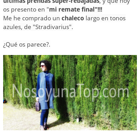
últimas prendas super-rebajadas
, y que hoy
os presento en "
mi remate final"!!!
Me he comprado un
chaleco
largo en tonos
azules, de "Stradivarius".
¿Qué os parece?.