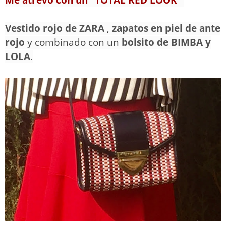
Me atrevo con un "TOTAL RED LOOK"
V
estido rojo de ZARA
,
zapatos en piel de ante
rojo
y combinado con un
bolsito de BIMBA y
LOLA
.