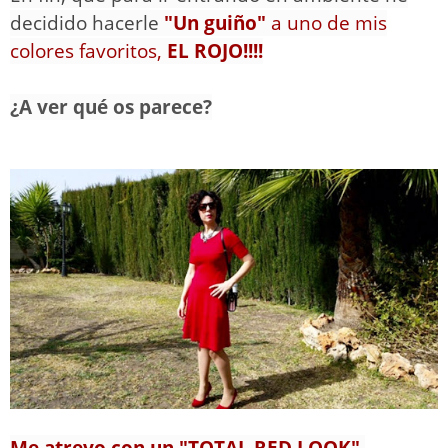
decidido hacerle
"Un guiño"
a uno de mis
colores favoritos,
EL ROJO!!!!
¿A ver qué os parece?