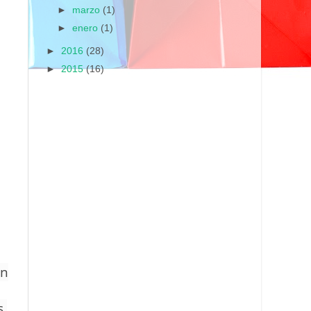
►
marzo
(1)
►
enero
(1)
►
2016
(28)
►
2015
(16)
en
,