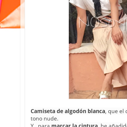
Camiseta de algodón blanca
, que el
tono nude.
Y, para
marcar la cintura
, he añadi