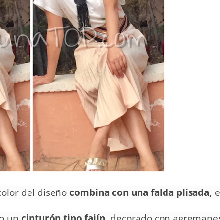
 color del diseño
combina con una falda plisada,
do un
cinturón tipo fajín,
decorado con agremanes