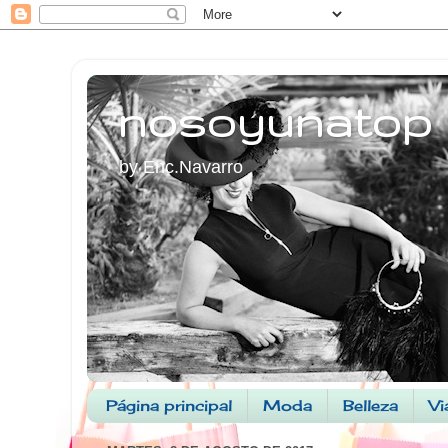
nosoyunatop
by Enc.Navarro
Página principal
Moda
Belleza
Vi